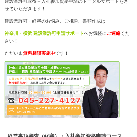
建設業許可取得～入札参加資格申請のトータルサポートをさ
せていただきます！
建設業許可・経審のお悩み、ご相談、書類作成は
神奈川・横浜 建設業許可申請サポート
へお気軽に
ご連絡
くだ
さい！
ただいま
無料相談
実施中
です！
経営事項審査（経審）・入札参加資格申請コース