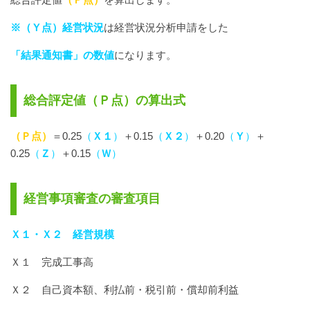
※（Ｙ点）経営状況
は経営状況分析申請をした
「結果通知書」の数値
になります。
総合評定値（Ｐ点）の算出式
（Ｐ点）
＝0.25
（
Ｘ１
）
＋0.15
（
Ｘ２
）
＋0.20
（
Ｙ
）
＋
0.25
（
Ｚ
）
＋0.15
（
Ｗ
）
経営事項審査の審査項目
Ｘ１・Ｘ２
経営規模
Ｘ１ 完成工事高
Ｘ２ 自己資本額、利払前・税引前・償却前利益