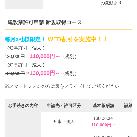
の変動あり
建設業許可申請 新規取得コース
WEB割引を実施中！！
毎月3社様限定！
（
知事許可・
個人 ）
110,000円～
130,000円
⇒
（税別）
（
知事許可・
法人 ）
130,000円～
150,000円
⇒
（税別）
※スマートフォンの方は表をスライドしてご覧ください
お手続きの内容
申請先・許可区分
基本報酬額
証紙代
130,000円
知事・個人
110,000円～