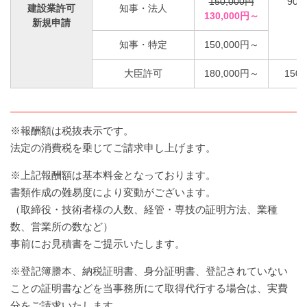
150,000円
90,
建設業許可
知事・法人
130,000円～
新規申請
知事・特定
150,000円～
大臣許可
180,000円～
150,
※報酬額は税抜表示です。
法定の消費税を乗じてご請求申し上げます。
※上記報酬額は基本料金となっております。
書類作成の難易度により変動がございます。
（取締役・技術者様の人数、経管・専技の証明方法、業種
数、営業所の数など）
事前にお見積書をご提示いたします。
※登記簿謄本、納税証明書、身分証明書、登記されていない
ことの証明書などを当事務所にて取得代行する場合は、実費
分をご請求いたします。