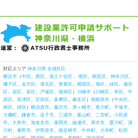
対応エリア
神奈川県 全域対応
横浜市
（
中区
、
西区
、
保土ケ谷区
、
南区
、
鶴見区
、
神奈川区
、
磯子区
、
金沢区
、
港北区
、
青葉区
、
都筑区
、
旭区
、
緑区
、
瀬谷
区
、
栄区
、
泉区
、
戸塚区
、
港南区
）
川崎市
（
川崎区
、
幸区
、
中
原区
、
高津区
、
宮前区
、
多摩区
、
麻生区
）
相模原市
（
中央区
、
南区
、
緑区
）
横須賀市
、
藤沢市
、
茅ヶ崎市
、
寒川町
、
平塚市
、
大磯町
、
鎌倉市
、
逗子市
、
三浦市
、
葉山町
、
二宮町
、
小田原
市
、
大和市
、
海老名市
、
座間市
、
綾瀬市
、
厚木市
、
愛川町
、
清
川村
、
秦野市
、
伊勢原市
、
南足柄市
、
中井町
、
大井町
、
松田
町
、
山北町
、
開成町
、
箱根町
、
真鶴町
、
湯河原町