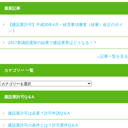
最新記事
【建設業許可】平成30年4月～経営事項審査（経審）改正のポイ
ント
2017衆議院選挙の結果で建設業界はどうなる！？
→記事一覧を見る
カテゴリー 一覧
カ
テ
ゴ
リ
建設業許可Q＆A
ー
一
覧
建設業許可は必要？許可申請Q＆A
建設業許可の条件とは？許可要件Q＆A