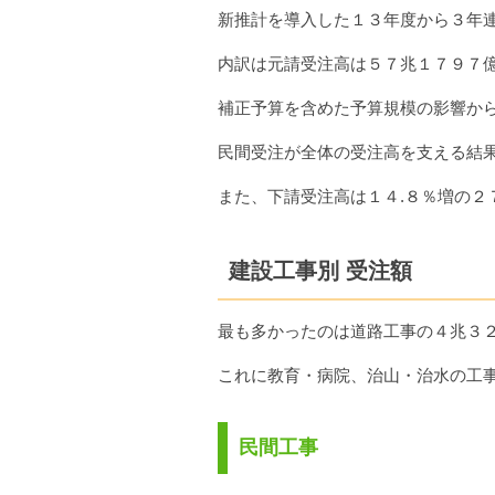
新推計を導入した１３年度から３年
内訳は元請受注高は５７兆１７９７
補正予算を含めた予算規模の影響か
民間受注が全体の受注高を支える結
また、下請受注高は１４.８％増の２
建設工事別 受注額
最も多かったのは道路工事の４兆３
これに教育・病院、治山・治水の工
民間工事