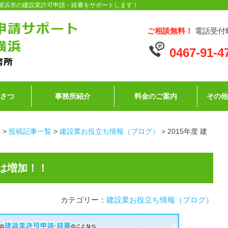
県・横浜市の建設業許可申請・経審をサポートします！
ご相談無料！
電話受付時
0467-91-4
いさつ
事務所紹介
料金のご案内
その
浜
>
投稿記事一覧
>
建設業お役立ち情報（ブログ）
>
2015年度 建
額は増加！！
カテゴリー：
建設業お役立ち情報（ブログ）