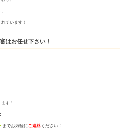
し、
されています！
審はお任せ下さい！
ります！
は
ト
までお気軽に
ご連絡
ください！