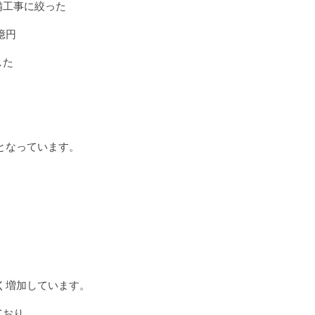
備工事に絞った
億円
した
となっています。
く増加しています。
ており、