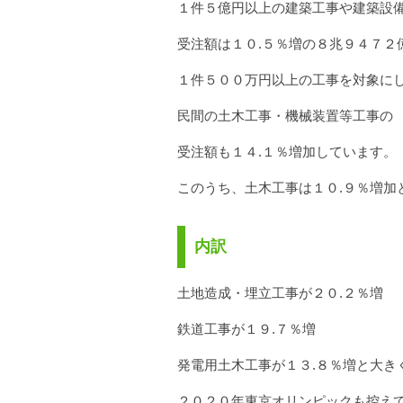
１件５億円以上の建築工事や建築設
受注額は１０.５％増の８兆９４７２
１件５００万円以上の工事を対象に
民間の土木工事・機械装置等工事の
受注額も１４.１％増加しています。
このうち、土木工事は１０.９％増加
内訳
土地造成・埋立工事が２０.２％増
鉄道工事が１９.７％増
発電用土木工事が１３.８％増と大き
２０２０年東京オリンピックも控え