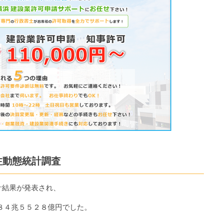
注動態統計調査
計結果が発表され、
８４兆５５２８億円でした。