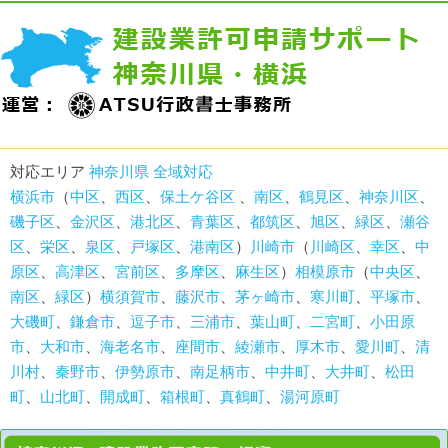
対応エリア
神奈川県 全域対応
横浜市
（
中区
、
西区
、
保土ケ谷区
、
南区
、
鶴見区
、
神奈川区
、
磯子区
、
金沢区
、
港北区
、
青葉区
、
都筑区
、
旭区
、
緑区
、
瀬谷
区
、
栄区
、
泉区
、
戸塚区
、
港南区
）
川崎市
（
川崎区
、
幸区
、
中
原区
、
高津区
、
宮前区
、
多摩区
、
麻生区
）
相模原市
（
中央区
、
南区
、
緑区
）
横須賀市
、
藤沢市
、
茅ヶ崎市
、
寒川町
、
平塚市
、
大磯町
、
鎌倉市
、
逗子市
、
三浦市
、
葉山町
、
二宮町
、
小田原
市
、
大和市
、
海老名市
、
座間市
、
綾瀬市
、
厚木市
、
愛川町
、
清
川村
、
秦野市
、
伊勢原市
、
南足柄市
、
中井町
、
大井町
、
松田
町
、
山北町
、
開成町
、
箱根町
、
真鶴町
、
湯河原町