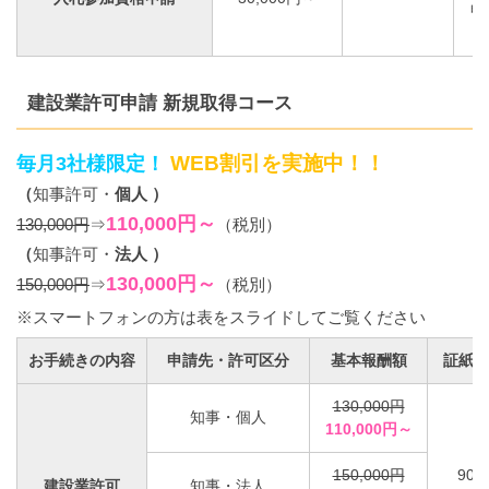
申
建設業許可申請 新規取得コース
WEB割引を実施中！！
毎月3社様限定！
（
知事許可・
個人 ）
110,000円～
130,000円
⇒
（税別）
（
知事許可・
法人 ）
130,000円～
150,000円
⇒
（税別）
※スマートフォンの方は表をスライドしてご覧ください
お手続きの内容
申請先・許可区分
基本報酬額
証紙代
130,000円
知事・個人
110,000円～
150,000円
90,
建設業許可
知事・法人