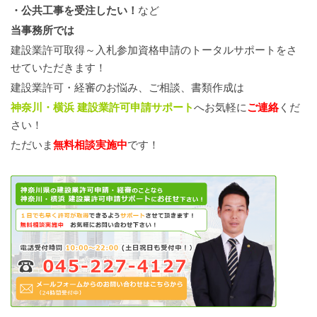
・公共工事を受注したい！
など
当事務所では
建設業許可取得～入札参加資格申請のトータルサポートをさ
せていただきます！
建設業許可・経審のお悩み、ご相談、書類作成は
神奈川・横浜 建設業許可申請サポート
へお気軽に
ご連絡
くだ
さい！
ただいま
無料相談
実施中
です！