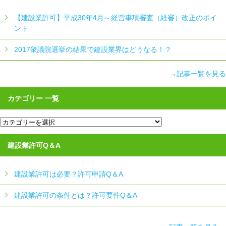
【建設業許可】平成30年4月～経営事項審査（経審）改正のポイ
ント
2017衆議院選挙の結果で建設業界はどうなる！？
→記事一覧を見る
カテゴリー 一覧
カ
テ
ゴ
リ
建設業許可Q＆A
ー
一
覧
建設業許可は必要？許可申請Q＆A
建設業許可の条件とは？許可要件Q＆A