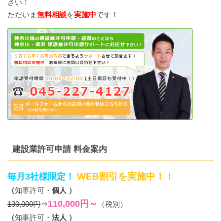
さい！
ただいま
無料相談
を
実施中
です！
建設業許可申請 料金案内
WEB割引を実施中！！
毎月3社様限定！
（
知事許可・
個人 ）
110,000円～
130,000円
⇒
（税別）
（
知事許可・
法人 ）