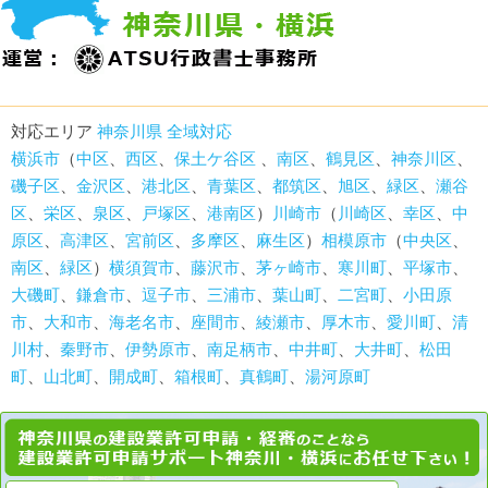
対応エリア
神奈川県 全域対応
横浜市
（
中区
、
西区
、
保土ケ谷区
、
南区
、
鶴見区
、
神奈川区
、
磯子区
、
金沢区
、
港北区
、
青葉区
、
都筑区
、
旭区
、
緑区
、
瀬谷
区
、
栄区
、
泉区
、
戸塚区
、
港南区
）
川崎市
（
川崎区
、
幸区
、
中
原区
、
高津区
、
宮前区
、
多摩区
、
麻生区
）
相模原市
（
中央区
、
南区
、
緑区
）
横須賀市
、
藤沢市
、
茅ヶ崎市
、
寒川町
、
平塚市
、
大磯町
、
鎌倉市
、
逗子市
、
三浦市
、
葉山町
、
二宮町
、
小田原
市
、
大和市
、
海老名市
、
座間市
、
綾瀬市
、
厚木市
、
愛川町
、
清
川村
、
秦野市
、
伊勢原市
、
南足柄市
、
中井町
、
大井町
、
松田
町
、
山北町
、
開成町
、
箱根町
、
真鶴町
、
湯河原町