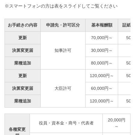
※スマートフォンの方は表をスライドしてご覧ください
お手続きの内容
申請先・許可区分
基本報酬額
証紙代
更新
70,000円～
50,
決算変更届
知事許可
30,000円～
業種追加
80,000円～
50,
更新
120,000円～
50,
決算変更届
大臣許可
60,000円～
業種追加
120,000円～
50,
20,000円
役員・資本金・商号・代表者
～
各種変更