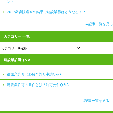
ント
2017衆議院選挙の結果で建設業界はどうなる！？
→記事一覧を見る
カテゴリー 一覧
カ
テ
ゴ
リ
建設業許可Q＆A
ー
一
覧
建設業許可は必要？許可申請Q＆A
建設業許可の条件とは？許可要件Q＆A
→記事一覧を見る