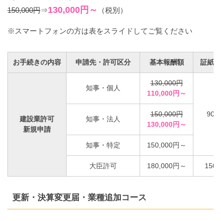
130,000円～
150,000円
⇒
（税別）
※スマートフォンの方は表をスライドしてご覧ください
お手続きの内容
申請先・許可区分
基本報酬額
証紙代
130,000円
知事・個人
110,000円～
150,000円
90,
建設業許可
知事・法人
130,000円～
新規申請
知事・特定
150,000円～
大臣許可
180,000円～
150,
更新・決算変更届・業種追加コース