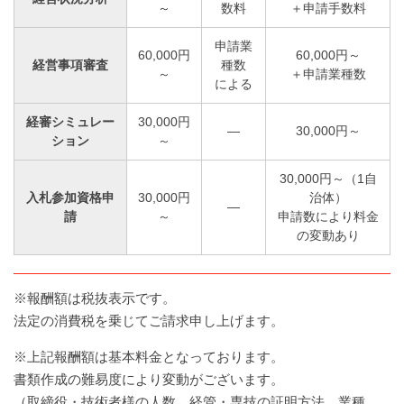
～
数料
＋申請手数料
申請業
60,000円
60,000円～
経営事項審査
種数
～
＋申請業種数
による
経審シミュレー
30,000円
―
30,000円～
ション
～
30,000円～（1自
入札参加資格申
30,000円
治体）
―
請
～
申請数により料金
の変動あり
※報酬額は税抜表示です。
法定の消費税を乗じてご請求申し上げます。
※上記報酬額は基本料金となっております。
書類作成の難易度により変動がございます。
（取締役・技術者様の人数、経管・専技の証明方法、業種