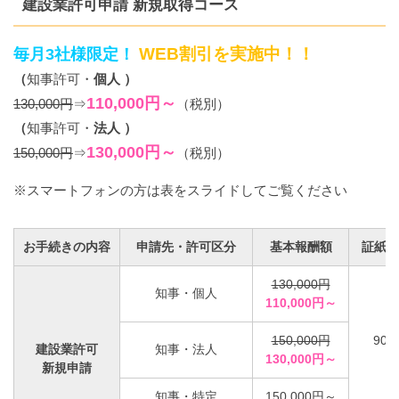
建設業許可申請 新規取得コース
WEB割引を実施中！！
毎月3社様限定！
（
知事許可・
個人 ）
110,000円～
130,000円
⇒
（税別）
（
知事許可・
法人 ）
130,000円～
150,000円
⇒
（税別）
※スマートフォンの方は表をスライドしてご覧ください
お手続きの内容
申請先・許可区分
基本報酬額
証紙代
130,000円
知事・個人
110,000円～
150,000円
90,
建設業許可
知事・法人
130,000円～
新規申請
知事・特定
150,000円～