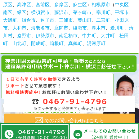
原区
、
高津区
、
宮前区
、
多摩区
、
麻生区
）
相模原市
（
中央区
、
南区
、
緑区
）
横須賀市
、
藤沢市
、
茅ヶ崎市
、
寒川町
、
平塚市
、
大磯町
、
鎌倉市
、
逗子市
、
三浦市
、
葉山町
、
二宮町
、
小田原
市
、
大和市
、
海老名市
、
座間市
、
綾瀬市
、
厚木市
、
愛川町
、
清
川村
、
秦野市
、
伊勢原市
、
南足柄市
、
中井町
、
大井町
、
松田
町
、
山北町
、
開成町
、
箱根町
、
真鶴町
、
湯河原町
※タッチすると発信画面が表示されます
でのお問い合わせはこちら