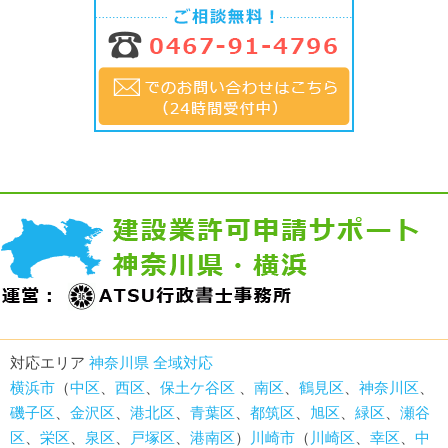
対応エリア
神奈川県 全域対応
横浜市
（
中区
、
西区
、
保土ケ谷区
、
南区
、
鶴見区
、
神奈川区
、
磯子区
、
金沢区
、
港北区
、
青葉区
、
都筑区
、
旭区
、
緑区
、
瀬谷
区
、
栄区
、
泉区
、
戸塚区
、
港南区
）
川崎市
（
川崎区
、
幸区
、
中