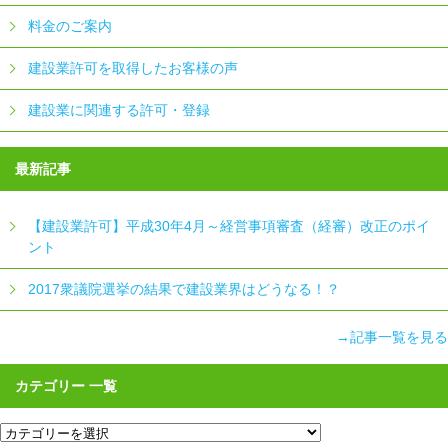
料金のご案内
建設業許可を取得したお客様の声
建設業に関連する許可・登録
最新記事
【建設業許可】平成30年4月～経営事項審査（経審）改正のポイ
ント
2017衆議院選挙の結果で建設業界はどうなる！？
→記事一覧を見る
カテゴリー 一覧
カ
テ