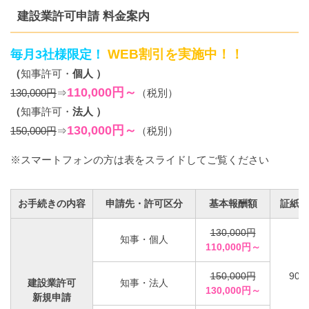
建設業許可申請 料金案内
WEB割引を実施中！！
毎月3社様限定！
（
知事許可・
個人 ）
110,000円～
130,000円
⇒
（税別）
（
知事許可・
法人 ）
130,000円～
150,000円
⇒
（税別）
※スマートフォンの方は表をスライドしてご覧ください
お手続きの内容
申請先・許可区分
基本報酬額
証紙代
130,000円
知事・個人
110,000円～
150,000円
90,
建設業許可
知事・法人
130,000円～
新規申請