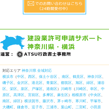
対応エリア
神奈川県 全域対応
横浜市
（
中区
、
西区
、
保土ケ谷区
、
南区
、
鶴見区
、
神奈川区
、
磯子区
、
金沢区
、
港北区
、
青葉区
、
都筑区
、
旭区
、
緑区
、
瀬谷
区
、
栄区
、
泉区
、
戸塚区
、
港南区
）
川崎市
（
川崎区
、
幸区
、
中
原区
、
高津区
、
宮前区
、
多摩区
、
麻生区
）
相模原市
（
中央区
、
南区
、
緑区
）
横須賀市
、
藤沢市
、
茅ヶ崎市
、
寒川町
、
平塚市
、
大磯町
、
鎌倉市
、
逗子市
、
三浦市
、
葉山町
、
二宮町
、
小田原