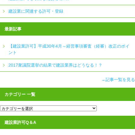
建設業に関連する許可・登録
最新記事
【建設業許可】平成30年4月～経営事項審査（経審）改正のポイ
ント
2017衆議院選挙の結果で建設業界はどうなる！？
→記事一覧を見る
カテゴリー 一覧
カ
テ
ゴ
リ
建設業許可Q＆A
ー
一
覧