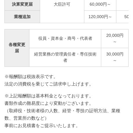
決算変更届
大臣許可
60,000円～
業種追加
120,000円～
50,
20,000円
役員・資本金・商号・代表者
～
各種変更
届
経営業務の管理責任者・専任技術
30,000円
者
～
※報酬額は税抜表示です。
法定の消費税を乗じてご請求申し上げます。
※上記報酬額は基本料金となっております。
書類作成の難易度により変動がございます。
（取締役・技術者様の人数、経管・専技の証明方法、業種
数、営業所の数など）
事前にお見積書をご提示いたします。