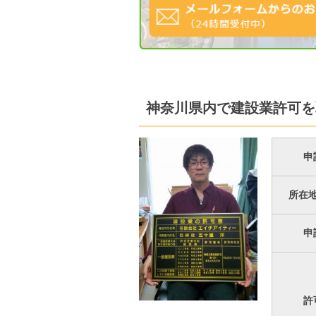
神奈川県内で建設業許可を
申
所在
申
許