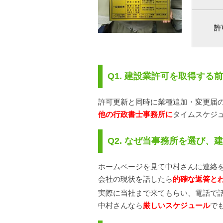
許
Q1. 建設業許可を取得す
許可更新と同時に業種追加・変更届
他の行政書士事務所に
タイムスケジ
Q2. なぜ当事務所を選び
ホームページを見て中村さんに連絡
会社の現状を話したら
的確な返答と
実際に当社まで来てもらい、電話で
中村さんなら
厳しいスケジュール
で