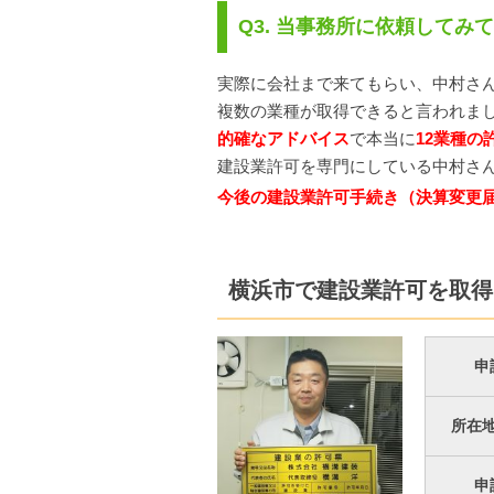
Q3. 当事務所に依頼してみ
実際に会社まで来てもらい、中村さ
複数の業種が取得できると言われま
的確なアドバイス
で本当に
12業種の
建設業許可を専門にしている中村さ
今後の建設業許可手続き（決算変更
横浜市で建設業許可を取得
申
所在
申