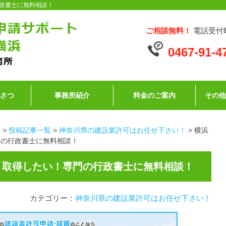
政書士に無料相談！
ご相談無料！
電話受付時
0467-91-4
いさつ
事務所紹介
料金のご案内
その
浜
>
投稿記事一覧
>
神奈川県の建設業許可はお任せ下さい！
>
横浜
門の行政書士に無料相談！
く取得したい！専門の行政書士に無料相談！
カテゴリー：
神奈川県の建設業許可はお任せ下さい！