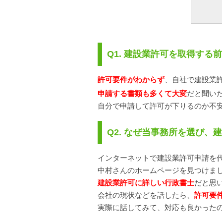
Q1. 建設業許可を取得す
許可要件がわからず
、自社で建設業
申請する書類も多くて大変
だと聞い
自分で申請して許可が下りるのか不
Q2. なぜ当事務所を選び
インターネットで建設業許可申請を
中村さんのホームページを見つけま
建設業許可に詳しい行政書士
だと思
会社の現状などを話したら、
許可要
実際に話してみて、対応も良かった