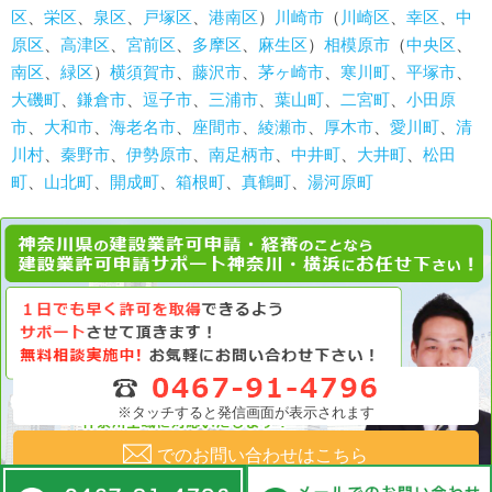
区
、
栄区
、
泉区
、
戸塚区
、
港南区
）
川崎市
（
川崎区
、
幸区
、
中
原区
、
高津区
、
宮前区
、
多摩区
、
麻生区
）
相模原市
（
中央区
、
南区
、
緑区
）
横須賀市
、
藤沢市
、
茅ヶ崎市
、
寒川町
、
平塚市
、
大磯町
、
鎌倉市
、
逗子市
、
三浦市
、
葉山町
、
二宮町
、
小田原
市
、
大和市
、
海老名市
、
座間市
、
綾瀬市
、
厚木市
、
愛川町
、
清
川村
、
秦野市
、
伊勢原市
、
南足柄市
、
中井町
、
大井町
、
松田
町
、
山北町
、
開成町
、
箱根町
、
真鶴町
、
湯河原町
※タッチすると発信画面が表示されます
でのお問い合わせはこちら