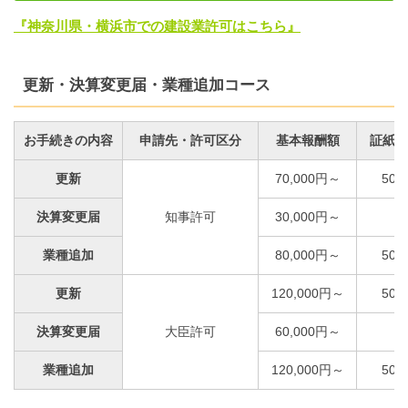
『神奈川県・横浜市での建設業許可はこちら』
更新・決算変更届・業種追加コース
お手続きの内容
申請先・許可区分
基本報酬額
証紙代
更新
70,000円～
50,
決算変更届
知事許可
30,000円～
業種追加
80,000円～
50,
更新
120,000円～
50,
決算変更届
大臣許可
60,000円～
業種追加
120,000円～
50,