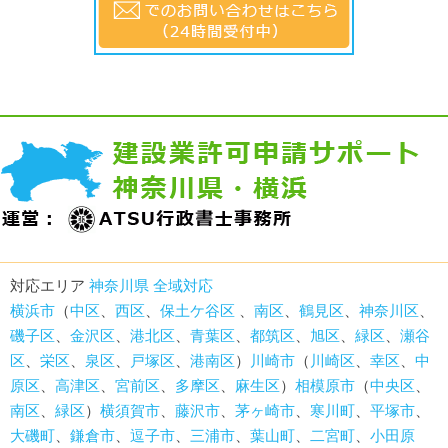
対応エリア
神奈川県 全域対応
横浜市
（
中区
、
西区
、
保土ケ谷区
、
南区
、
鶴見区
、
神奈川区
、
磯子区
、
金沢区
、
港北区
、
青葉区
、
都筑区
、
旭区
、
緑区
、
瀬谷
区
、
栄区
、
泉区
、
戸塚区
、
港南区
）
川崎市
（
川崎区
、
幸区
、
中
原区
、
高津区
、
宮前区
、
多摩区
、
麻生区
）
相模原市
（
中央区
、
南区
、
緑区
）
横須賀市
、
藤沢市
、
茅ヶ崎市
、
寒川町
、
平塚市
、
大磯町
、
鎌倉市
、
逗子市
、
三浦市
、
葉山町
、
二宮町
、
小田原