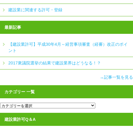
建設業に関連する許可・登録
最新記事
【建設業許可】平成30年4月～経営事項審査（経審）改正のポイ
ント
2017衆議院選挙の結果で建設業界はどうなる！？
→記事一覧を見る
カテゴリー 一覧
カ
テ
ゴ
リ
建設業許可Q＆A
ー
一
覧