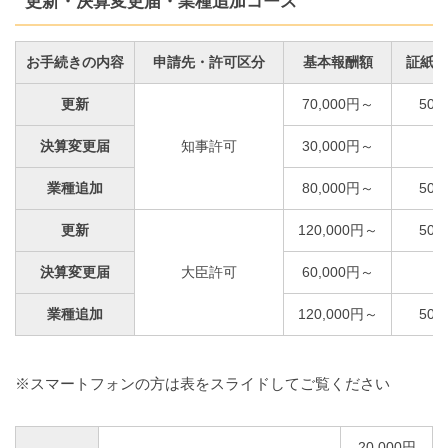
更新・決算変更届・業種追加コース
お手続きの内容
申請先・許可区分
基本報酬額
証紙代
更新
70,000円～
50,
決算変更届
知事許可
30,000円～
業種追加
80,000円～
50,
更新
120,000円～
50,
決算変更届
大臣許可
60,000円～
業種追加
120,000円～
50,
※スマートフォンの方は表をスライドしてご覧ください
20,000円