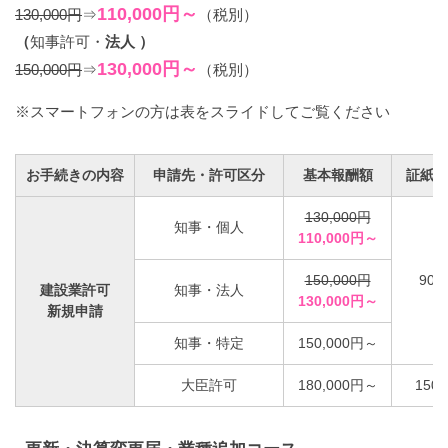
110,000円～
130,000円
⇒
（税別）
（
知事許可・
法人 ）
130,000円～
150,000円
⇒
（税別）
※スマートフォンの方は表をスライドしてご覧ください
お手続きの内容
申請先・許可区分
基本報酬額
証紙代
130,000円
知事・個人
110,000円～
150,000円
90,
建設業許可
知事・法人
130,000円～
新規申請
知事・特定
150,000円～
大臣許可
180,000円～
150,