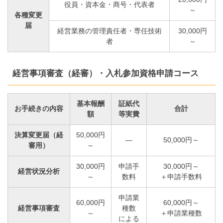
役員・資本金・商号・代表者
～
各種変更
届
経営業務の管理責任者・専任技術
30,000円
者
～
経営事項審査（経審）・入札参加資格申請コース
基本報酬
証紙代
お手続きの内容
合計
額
等実費
決算変更届（経
50,000円
―
50,000円～
審用）
～
30,000円
申請手
30,000円～
経営状況分析
～
数料
＋申請手数料
申請業
60,000円
60,000円～
経営事項審査
種数
～
＋申請業種数
による